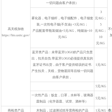
一切问题由客户承担）
3
雾化器，电子烟杆，电子烟配件，电子烟套
元/KG；
装,一次性电子烟(不含油) +3元/KG；
5
高关税加收
不
产品配套带瓶装烟油+5元/KG，纯烟油+10
元/KG；
https://hts.usitc.gov/
元/KG
10
元/KG
蓝牙类产品：未带蓝牙LOGO的产品只负责
出，扣关自负.带蓝牙LOGO必须提供真实的
蓝牙证书出货，由于客户提供错误的证书.
1元/KG
产生扣关，关税，货物退回等后续一切问题
由客户承担，
5元/KG
一次性产品：饭盒，口罩，水杯等，玻璃器
5元/KG
皿制品（化学器皿、试管、酒杯等）
商检类产品
木制品，过滤测试纸等需商检的产品
1元/KG
叠