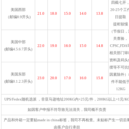
四截七开
美国西部
20-25个工
21.0
18.0
15.0
14.0
13.8
（邮编8.9开头)
日提取
提柜较慢
（节假日，
关查验，
美国中部
22.0
19.0
16.0
15.0
14.8
CPSC,FDA
(邮编4.5.6.7开头)
相关部门审
资料及码头
摆等不可抗
美国东部
因素除外）
23.0
20.0
17.0
16.0
15.8
(邮编0.1.2.3开头)
件不能低
12KG
UPS/Fedex随机选派 ，非亚马逊地址200KG内+25元/件，200KG以上+1元/K
如因客户申报不符导致无法清关，我司概不负责
产品和外箱一定要贴made in china标签，我司不再检查。未贴标产生一切后
由客户自行承担