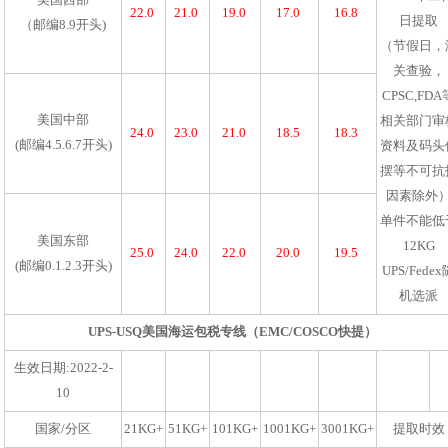
22.0
21.0
19.0
17.0
16.8
日提取
（邮编8.9开头)
（节假日，
关查验，
CPSC,FDA
美国中部
相关部门审
24.0
23.0
21.0
18.5
18.3
(邮编4.5.6.7开头)
资料及码头
摆等不可抗
因素除外
单件不能低
美国东部
12KG
25.0
24.0
22.0
20.0
19.5
(邮编0.1.2.3开头)
UPS/Fede
机选派
UPS-USQ美国海运包税专线（EMC/COSCO快提）
生效日期:2022-2-
10
国家/分区
21KG+
51KG+
101KG+
1001KG+
3001KG+
提取时效