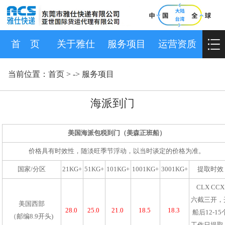
首 页
关于雅仕
服务项目
运营资质
当前位置：
首页
> ->
服务项目
海派到门
美国海派包税到门（美森正班船）
价格具有时效性，随淡旺季节浮动，以当时谈定的价格为准。
国家/分区
21KG+
51KG+
101KG+
1001KG+
3001KG+
提取时效
CLX CCX
六截三开，
美国西部
28.0
25.0
21.0
18.5
18.3
船后12-15
（邮编8.9开头)
工作日提取