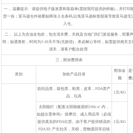
一， 温馨提示: 请提供电子版发票和装箱单(需按我司提供的样板)，并打印
货一份；亚马逊仓外箱要贴两张入仓条码,以免亚马逊标签脱落导致亚马逊无
入仓。
二， 以上为含油全包价，包含清关费，关税及当地门到门派送服务，郑重
明：如遇查柜，时间为5-30天不等(无赔偿)，务必耐心等待，如需提供相关文
清关，请客户配合处理.
三，附加费用表
附加金
是
类别
加收产品目录
额
叠
纺织品类，箱包类，鞋类，皮革，FDA类产
1元/KG
品，玩具
太阳能灯（配套太阳能板面积100c㎡ 内，
如超出需单询） 按摩仪、成人用品等（必须
提供真实的FDA出货。由于客户提供错误的
2元/KG
FDA ID. 产生扣关，关税，货物退回等后续