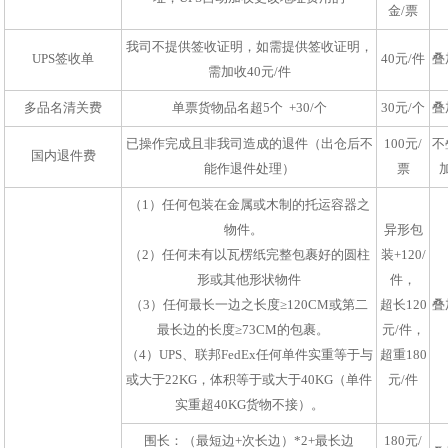
金/票
我司不提供签收证明，如需提供签收证明，
UPS签收单
40元/件
叠
需加收40元/件
多品名清关费
单票货物品名超5个 +30/个
30元/个
叠
已操作完成且非我司造成的退件（出仓后不
100元/
不
国内退件费
能作退件处理）
票
（1）任何包装在金属或木制的托运容器之
物件。
异形包
（2）任何未有以瓦楞纸完整包裹好的圆柱
装+120/
形或其他形状物件
件，
（3）任何最长一边之长度≥120CM或第二
超长120
叠
最长边的长度≥73CM的包裹。
元/件，
（4）UPS、联邦FedEx任何单件实重等于与
超重180
或大于22KG，体积等于或大于40KG（单件
元/件
实重超40KG货物不接）。
围长：（最短边+次长边）*2+最长边
180元/