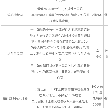
上+1元/KG
最低25RMB一件 （如货件出口后
偏远地址费
UPS/FedEx向我司补收偏远附加费，则我司
2元/KG
叠
将补收此费用）
一，如派送中收件方或寄件方要求或者错误
地址无法投递导致退件,我司只接受货件退回
我司美国仓库并免费保存货物2天,超出2天
的按人民币5元/件/天计费,最低消费10元/票
12
不
退件重发费
二，退件过程产生的费用,我司将向发件方收
元/KG
取
三，如有退回货物要求重发的快件我们将按
照12/KG的运费结算，并收取200元/票的操
作费
100人民
一，出仓后，UPS未上网前需扣件或者更改
币/件,最
收件人地址，不保证100%成功
扣件或更改地址费
低消费
叠
二，如因地址错误或者收件人要求更改地
300美
址，UPS自动加收更改地址费用的