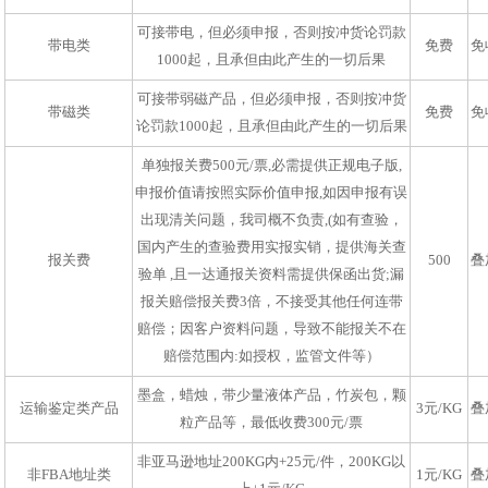
可接带电，但必须申报，否则按冲货论罚款
带电类
免费
免
1000起，且承但由此产生的一切后果
可接带弱磁产品，但必须申报，否则按冲货
带磁类
免费
免
论罚款1000起，且承但由此产生的一切后果
单独报关费500元/票,必需提供正规电子版,
申报价值请按照实际价值申报,如因申报有误
出现清关问题，我司概不负责,(如有查验，
国内产生的查验费用实报实销，提供海关查
报关费
500
叠
验单 ,且一达通报关资料需提供保函出货;漏
报关赔偿报关费3倍，不接受其他任何连带
赔偿；因客户资料问题，导致不能报关不在
赔偿范围内:如授权，监管文件等）
墨盒，蜡烛，带少量液体产品，竹炭包，颗
运输鉴定类产品
3元/KG
叠
粒产品等，最低收费300元/票
非亚马逊地址200KG内+25元/件，200KG以
非FBA地址类
1元/KG
叠