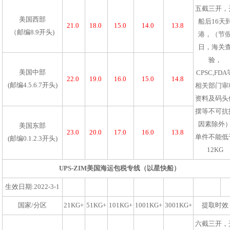
五截三开，
美国西部
船后16天
21.0
18.0
15.0
14.0
13.8
（邮编8.9开头)
港，（节
日，海关
验，
美国中部
CPSC,FDA
22.0
19.0
16.0
15.0
14.8
(邮编4.5.6.7开头)
相关部门审
资料及码头
摆等不可抗
因素除外
美国东部
23.0
20.0
17.0
16.0
13.8
单件不能低
(邮编0.1.2.3开头)
12KG
UPS-ZIM美国海运包税专线（以星快船）
生效日期:2022-3-1
国家/分区
21KG+
51KG+
101KG+
1001KG+
3001KG+
提取时效
六截三开，