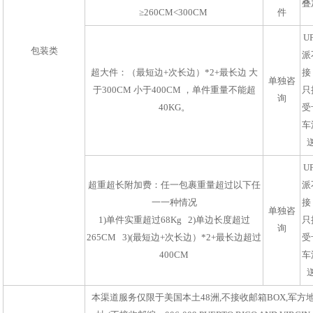
叠
≥260CM<300CM
件
U
包装类
派
超大件：（最短边+次长边）*2+最长边 大
接
单独咨
于300CM 小于400CM ，单件重量不能超
只
询
40KG。
受
车
U
超重超长附加费：任一包裹重量超过以下任
派
一一种情况
接
单独咨
1)单件实重超过68Kg 2)单边长度超过
只
询
265CM 3)(最短边+次长边）*2+最长边超过
受
400CM
车
本渠道服务仅限于美国本土48洲,不接收邮箱BOX,军方