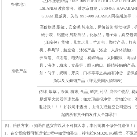
址,(不接收邮编：006-009 PUERTO RICO AND VIRGIN
拒收地址
LSLANDS 波多黎各、维尔京群岛，966-969 HAWAIIAN
GUAM 夏威夷、关岛 995-999 ALASKA 阿拉斯加等！)
高价物品,眼镜，安全锤/纯电池，标价首饰.移动电源，
械手表，铝型材,纯铝制品，化妆品，电子烟，真空包
（压缩包）货物，儿童玩具，竹炭包，颗粒产品，打火
机，乒乓球，航空箱，沐浴产品（浴盐，人身体接触）
纹眉笔、点痣笔、电热毯，易燃物品，太阳能板，毒品
具，液体，粉末，食品等，跟人的口、眼睛接触的产品
拒收产品
如：勺子，奶嘴，牙刷，口杯等等之类如有冲货，后果
负以及反倾销产品（详见美国反倾销表）
仿牌, 烟草，液体, 粉末, 食品, 鲜货, 药品, 腐蚀性物品, 易
易爆军火武器等违禁品；如发现瞒报冲货，货物没收，
退货款！！！ 如我司未查出，由海关或航空公司查出，
起的所有责任由发件人全部承担
四，赔偿方案:（如遇自然灾害以及不可抗因素，本公司将不做任何赔偿！
1、在交货给我司和运输过程中如货物丢失，掉包按RMB20/KG赔偿，不退