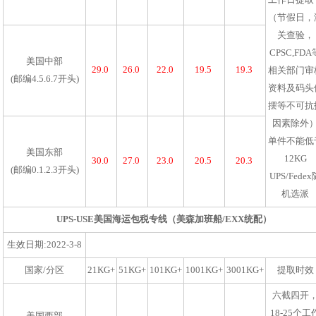
（节假日，
关查验，
CPSC,FDA
美国中部
29.0
26.0
22.0
19.5
19.3
相关部门审
(邮编4.5.6.7开头)
资料及码头
摆等不可抗
因素除外
单件不能低
美国东部
12KG
30.0
27.0
23.0
20.5
20.3
(邮编0.1.2.3开头)
UPS/Fede
机选派
UPS-USE美国海运包税专线（美森加班船/EXX统配）
生效日期:2022-3-8
国家/分区
21KG+
51KG+
101KG+
1001KG+
3001KG+
提取时效
六截四开
18-25个工
美国西部