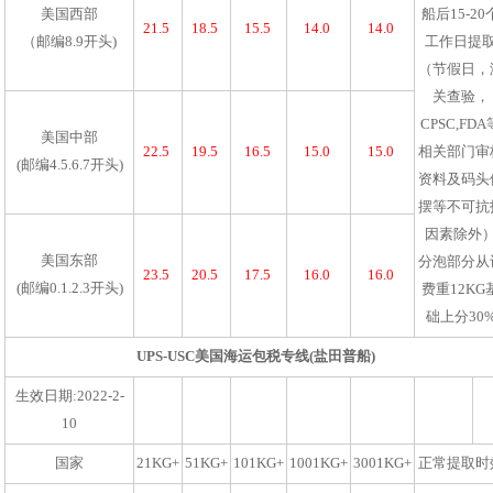
美国西部
船后15-20
21.5
18.5
15.5
14.0
14.0
（邮编8.9开头)
工作日提
（节假日，
关查验，
CPSC,FDA
美国中部
22.5
19.5
16.5
15.0
15.0
相关部门审
(邮编4.5.6.7开头)
资料及码头
摆等不可抗
因素除外
美国东部
分泡部分从
23.5
20.5
17.5
16.0
16.0
(邮编0.1.2.3开头)
费重12KG
础上分30
UPS-USC美国海运包税专线(盐田普船)
生效日期:2022-2-
10
国家
21KG+
51KG+
101KG+
1001KG+
3001KG+
正常提取时